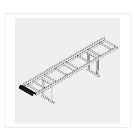
CRE - Amenage à rouleaux largeur 265mm
CRP-E Amenage à rouleaux largeur 480mm