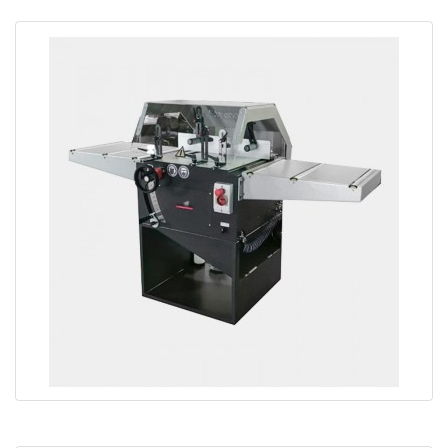
Déligneuse profil TRS-300