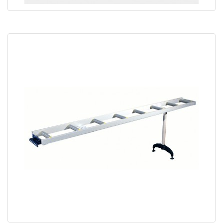
CR7-E Amenage à rouleaux largeur 690mm