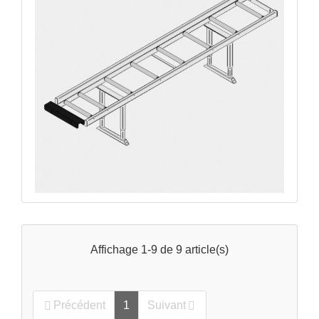
CR7-E Amenage à rouleaux largeur 690mm
Affichage 1-9 de 9 article(s)
Précédent
1
Suivant

