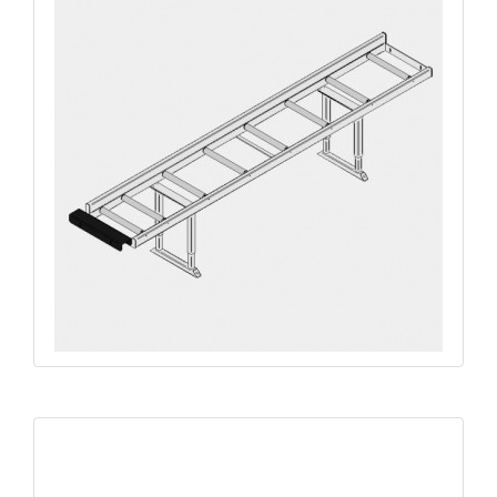
CRP-E Amenage à rouleaux largeur 480mm