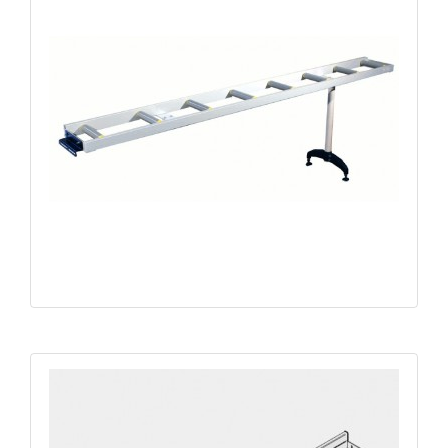
CRE - Amenage à rouleaux largeur 265mm