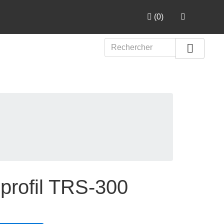
(
0
)

profil TRS-300