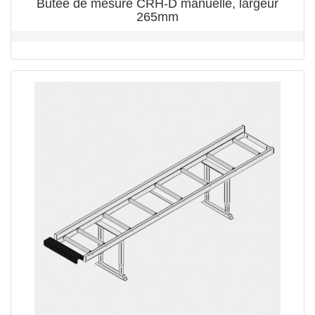
Butée de mesure CRH-D manuelle, largeur
265mm