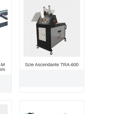
H-M
Scie Ascendante TRA-600
5mm