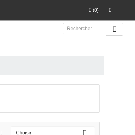
(
0
)


:
Choisir