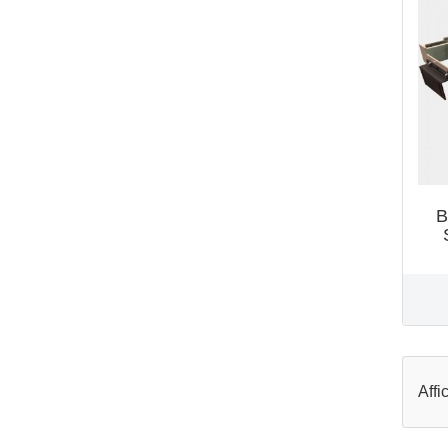
B
Affi